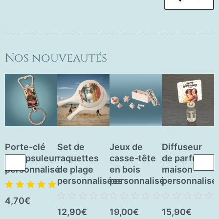
Nos nouveautés
Porte-clé
Set de
Jeux de
Diffuseur
J
décapsuleur
raquettes
casse-tête
de parfum
personnalisé
de plage
en bois
maison
a
personnalisées
personnalisé
personnalisé
e
p
Note
5.00
sur
4,70
€
5
Note
Note
Note
12,90
€
19,00
€
15,90
€
0
0
0
N