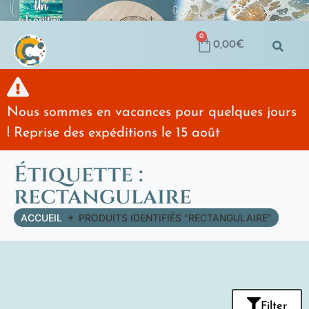
0
0,00
€
Nous sommes en vacances pour quelques jours
! Reprise des expéditions le 15 août
Étiquette :
rectangulaire
ACCUEIL
PRODUITS IDENTIFIÉS “RECTANGULAIRE”
Filter