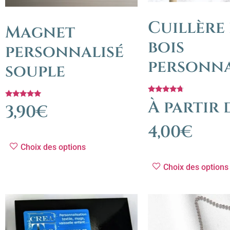
Cuillère
Magnet
bois
personnalisé
personna
souple
Note
À partir 
Note
3,90
€
4.50
5.00
sur 5
sur 5
4,00
€
Choix des options
Choix des options