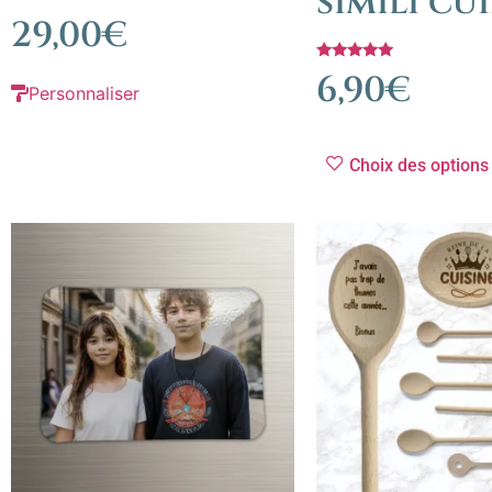
simili cu
29,00
€
Note
6,90
€
5.00
Personnaliser
sur 5
Choix des options