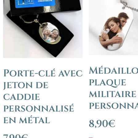
Médaill
Porte-clé avec
plaque
jeton de
militaire
caddie
personna
personnalisé
en métal
8,90
€