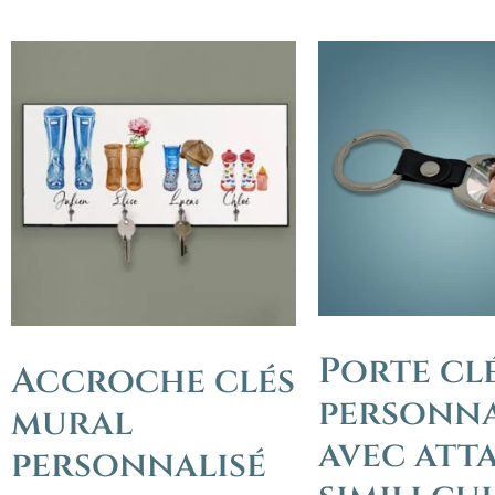
Porte cl
Accroche clés
personna
mural
avec att
personnalisé