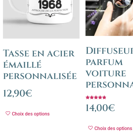
Diffuseu
Tasse en acier
parfum
émaillé
voiture
personnalisée
personna
12,90
€
Note
14,00
€
4.67
sur 5
Choix des options
Choix des options