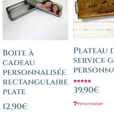
Plateau 
Boite à
service 
cadeau
personna
personnalisée
rectangulaire
Note
39,90
€
plate
5.00
sur 5
Personnaliser
12,90
€