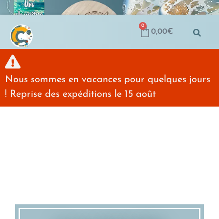
0
0,00
€
Nous sommes en vacances pour quelques jours
! Reprise des expéditions le 15 août