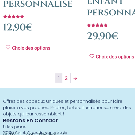
enfant
personnalisé
personna
Note
12,90
€
5.00
sur 5
Note
29,90
€
4.50
sur 5
Choix des options
Choix des options
1
2
→
Offrez des cadeaux uniques et personnalisés pour faire
plaisir à vos proches. Photos, textes, illustrations… créez des
objets qui leur ressemblent !
Restons En Contact
5 les piaux
37310 Saint Quentin sur Indrois
Email:
contact@creatoo.fr