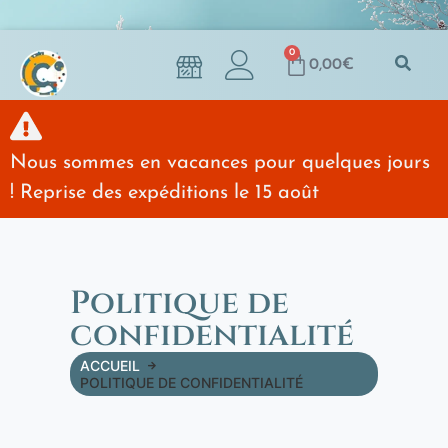
0
0,00
€
Nous sommes en vacances pour quelques jours
! Reprise des expéditions le 15 août
Politique de
confidentialité
ACCUEIL
POLITIQUE DE CONFIDENTIALITÉ