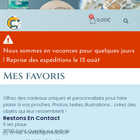
0
0,00
€
Nous sommes en vacances pour quelques jours
! Reprise des expéditions le 15 août
Mes favoris
Offrez des cadeaux uniques et personnalisés pour faire
plaisir à vos proches. Photos, textes, illustrations… créez des
objets qui leur ressemblent !
Restons En Contact
5 les piaux
37310 Saint Quentin sur Indrois
Email:
contact@creatoo.fr