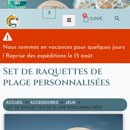
X
0
0,00
€
Nous sommes en vacances pour quelques jours
! Reprise des expéditions le 15 août
Set de raquettes de
plage personnalisées
ACCUEIL
ACCESSOIRES
JEUX
SET DE RAQUETTES DE PLAGE PERSONNALISÉES