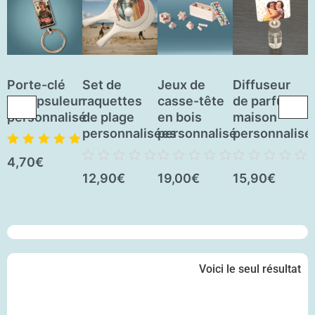
Porte-clé
Set de
Jeux de
Diffuseur
J
décapsuleur
raquettes
casse-tête
de parfum
personnalisé
de plage
en bois
maison
a
personnalisées
personnalisé
personnalisé
e
p
Note
5.00
sur
4,70
€
5
Note
Note
Note
12,90
€
19,00
€
15,90
€
0
0
0
N
1
sur
sur
sur
0
5
5
5
s
5
Voici le seul résultat