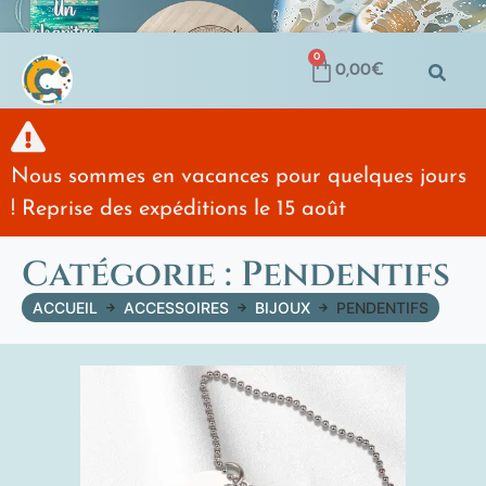
0
0,00
€
Nous sommes en vacances pour quelques jours
! Reprise des expéditions le 15 août
Catégorie : Pendentifs
ACCUEIL
ACCESSOIRES
BIJOUX
PENDENTIFS