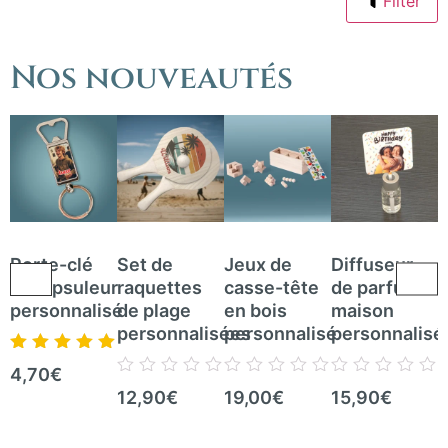
Filter
Nos nouveautés
Porte-clé
Set de
Jeux de
Diffuseur
J
décapsuleur
raquettes
casse-tête
de parfum
personnalisé
de plage
en bois
maison
a
personnalisées
personnalisé
personnalisé
e
p
Note
5.00
sur
4,70
€
5
Note
Note
Note
12,90
€
19,00
€
15,90
€
0
0
0
N
1
sur
sur
sur
0
5
5
5
s