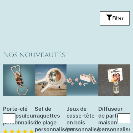
Filter
Nos nouveautés
Porte-clé
Set de
Jeux de
Diffuseur
J
décapsuleur
raquettes
casse-tête
de parfum
personnalisé
de plage
en bois
maison
a
personnalisées
personnalisé
personnalisé
e