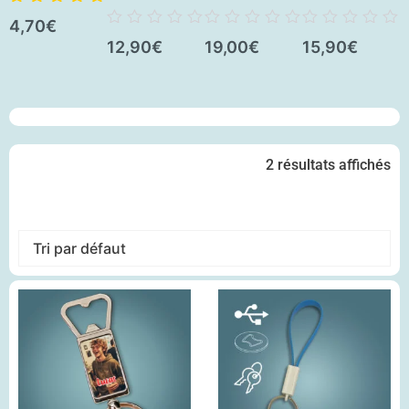
p
Note
5.00
sur
4,70
€
5
Note
Note
Note
12,90
€
19,00
€
15,90
€
0
0
0
N
1
sur
sur
sur
0
5
5
5
s
5
2 résultats affichés