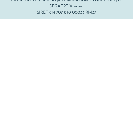
CREATOO est une entreprise individuelle créée en 2015 par
SEGAERT Vincent
SIRET 814 707 840 00033 RM37