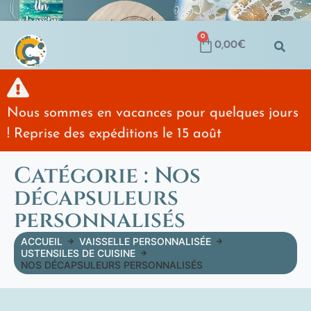
0
0,00
€
Nous sommes en vacances pour quelques jours
! Reprise des expéditions le 15 août
Catégorie : Nos
décapsuleurs
personnalisés
ACCUEIL
VAISSELLE PERSONNALISÉE
USTENSILES DE CUISINE
NOS DÉCAPSULEURS PERSONNALISÉS