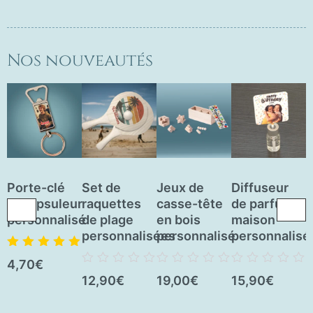
Nos nouveautés
Porte-clé
Set de
Jeux de
Diffuseur
J
décapsuleur
raquettes
casse-tête
de parfum
personnalisé
de plage
en bois
maison
a
personnalisées
personnalisé
personnalisé
e
p
Note
5.00
sur
4,70
€
5
Note
Note
Note
12,90
€
19,00
€
15,90
€
0
0
0
N
1
sur
sur
sur
0
5
5
5
s