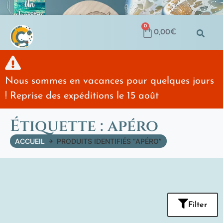
0
0,00
€
Nous sommes en vacances pour quelques jours
! Reprise des expéditions le 15 août
Étiquette : apéro
ACCUEIL
PRODUITS IDENTIFIÉS “APÉRO”
Filter