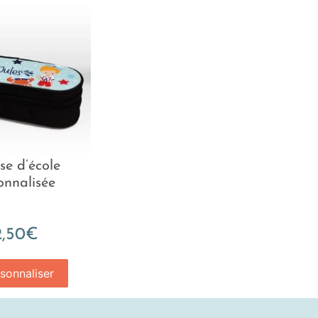
se d’école
onnalisée
2,50
€
sonnaliser