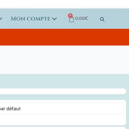
0
Mon compte
0,00
€