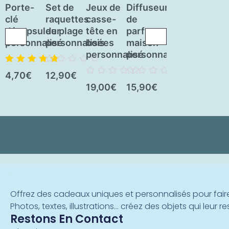
Porte-
Set de
Jeux de
Diffuseur
Jeu de
Cadr
clé
raquettes
casse-
de
Mikado
phot
décapsuleur
de plage
tête en
parfum
avec
pers
personnalisé
personnalisées
bois
maison
boîte en
en b
personnalisé
personnalisé
bois
personnalisé
Note
5.00
sur
Note
Note
4,70
€
12,90
€
25,0
5
0
0
Note
Note
19,00
€
15,90
€
sur
sur
0
0
Note
5
5
15,00
€
sur
sur
0
5
5
sur
5
Vous cherchez autre chos
Offrez des cadeaux uniques et personnalisés pour faire
Photos, textes, illustrations… créez des objets qui leur r
Restons En Contact